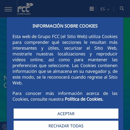
Saltar al contenido principal
ES
INFORMACIÓN SOBRE COOKIES
Esta web de Grupo FCC (el Sitio Web) utiliza Cookies
para comprender qué secciones le resultan más
interesantes y útiles, securizar el Sitio Web,
mostrarle nuestras localizaciones y reproducir
videos online, así como para mantener las
preferencias que seleccione. Las Cookies contienen
información que se almacena en su navegador y, de
Noticias y actualidad de FCC
este modo, se le reconocerá cuando regrese al Sitio
Web.
Construcción
Para conocer más información acerca de las
Cookies, consulte nuestra
Política de Cookies.
ACEPTAR
RECHAZAR TODAS