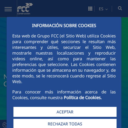
Saltar al contenido principal
ES
INFORMACIÓN SOBRE COOKIES
Esta web de Grupo FCC (el Sitio Web) utiliza Cookies
para comprender qué secciones le resultan más
interesantes y útiles, securizar el Sitio Web,
mostrarle nuestras localizaciones y reproducir
videos online, así como para mantener las
preferencias que seleccione. Las Cookies contienen
información que se almacena en su navegador y, de
Noticias y actualidad de FCC
este modo, se le reconocerá cuando regrese al Sitio
Web.
Construcción
Para conocer más información acerca de las
Cookies, consulte nuestra
Política de Cookies.
ACEPTAR
RECHAZAR TODAS