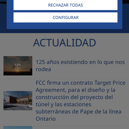
RECHAZAR TODAS
CONFIGURAR
CIUDAD FCC
ACCESO EMPLEADOS
PREMIOS
ACTUALIDAD
125 años existiendo en lo que nos
rodea
FCC firma un contrato Target Price
Agreement, para el diseño y la
construcción del proyecto del
túnel y las estaciones
subterráneas de Pape de la línea
Ontario