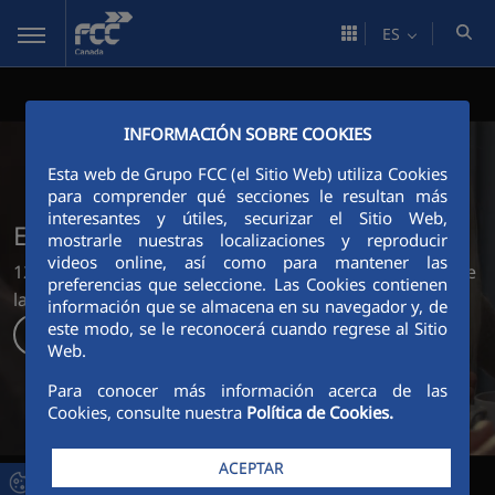
Saltar al contenido principal
ES
INFORMACIÓN SOBRE COOKIES
Esta web de Grupo FCC (el Sitio Web) utiliza Cookies
para comprender qué secciones le resultan más
interesantes y útiles, securizar el Sitio Web,
Existimos en lo que nos rodea
mostrarle nuestras localizaciones y reproducir
videos online, así como para mantener las
125 años creando los escenarios sostenibles en los que
preferencias que seleccione. Las Cookies contienen
la vida sucede.
información que se almacena en su navegador y, de
este modo, se le reconocerá cuando regrese al Sitio
Descubre más
Web.
Para conocer más información acerca de las
Cookies, consulte nuestra
Política de Cookies.
ACEPTAR