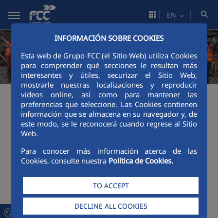
Skip to Main Content
EN
INFORMACIÓN SOBRE COOKIES
Esta web de Grupo FCC (el Sitio Web) utiliza Cookies
para comprender qué secciones le resultan más
interesantes y útiles, securizar el Sitio Web,
mostrarle nuestras localizaciones y reproducir
FCCCO Estados Unidos
People
People
Send your CV
videos online, así como para mantener las
>
>
>
preferencias que seleccione. Las Cookies contienen
información que se almacena en su navegador y, de
Send your CV
este modo, se le reconocerá cuando regrese al Sitio
Web.
Para conocer más información acerca de las
Cookies, consulte nuestra
Política de Cookies.
Our talent makes us
different. With yours we
TO ACCEPT
will be greater
DECLINE ALL COOKIES