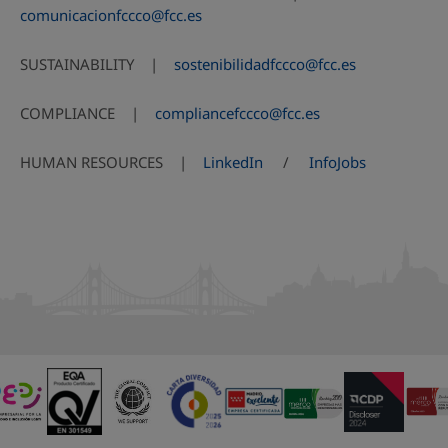
comunicacionfccco@fcc.es
SUSTAINABILITY |
sostenibilidadfccco@fcc.es
COMPLIANCE |
compliancefccco@fcc.es
HUMAN RESOURCES |
LinkedIn
/
InfoJobs