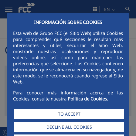
Skip to Main Content
EN
INFORMACIÓN SOBRE COOKIES
Construcción
Publications
Central America Bulletin
>
>
>
Esta web de Grupo FCC (el Sitio Web) utiliza Cookies
Bulletins 2015
para comprender qué secciones le resultan más
interesantes y útiles, securizar el Sitio Web,
Central America Bulletin
mostrarle nuestras localizaciones y reproducir
videos online, así como para mantener las
preferencias que seleccione. Las Cookies contienen
información que se almacena en su navegador y, de
este modo, se le reconocerá cuando regrese al Sitio
SEARCH FILTER
Web.
Para conocer más información acerca de las
Modify the value of select load another page
Cookies, consulte nuestra
Política de Cookies.
Filter by
TO ACCEPT
DECLINE ALL COOKIES