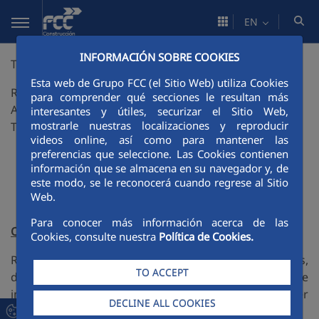
Skip to Main Content
EN
INFORMACIÓN SOBRE COOKIES
TÚNELES URBANOS
Esta web de Grupo FCC (el Sitio Web) utiliza Cookies
RESEARCH ON NEW METHODOLOGIES FOR THE
para comprender qué secciones le resultan más
ANALYSIS, DESIGN AND IMPLEMENTATION OF
interesantes y útiles, securizar el Sitio Web,
mostrarle nuestras localizaciones y reproducir
TUNNELS IN URBAN AREAS
videos online, así como para mantener las
preferencias que seleccione. Las Cookies contienen
información que se almacena en su navegador y, de
este modo, se le reconocerá cuando regrese al Sitio
Web.
Para conocer más información acerca de las
Objective
Cookies, consulte nuestra
Política de Cookies.
Research and development of a new tunnel analysis,
TO ACCEPT
design and execution methodology,
focusing on the
interactions between the machine, lining, soil and filler
DECLINE ALL COOKIES
mortar.