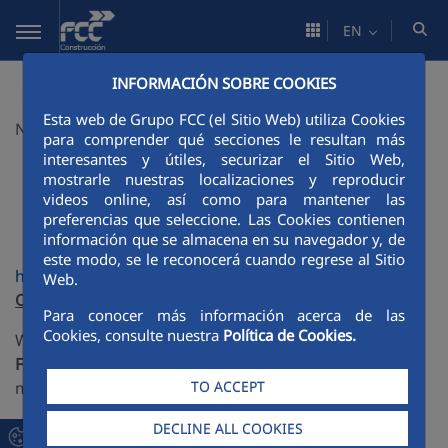
Skip to Main Content
EN
INFORMACIÓN SOBRE COOKIES
Esta web de Grupo FCC (el Sitio Web) utiliza Cookies
Nanomaterial FAte and Speciation in the Environment
para comprender qué secciones le resultan más
interesantes y útiles, securizar el Sitio Web,
mostrarle nuestras localizaciones y reproducir
videos online, así como para mantener las
preferencias que seleccione. Las Cookies contienen
información que se almacena en su navegador y, de
este modo, se le reconocerá cuando regrese al Sitio
htto://nanofase.eu
Web.
Objective
Para conocer más información acerca de las
Cookies, consulte nuestra
Política de Cookies.
Will deliver an
integrated Exposure Assessment
Framework
, including methods, parameter values,
TO ACCEPT
model and guidance that:
Allows all stakeholders to assess the environmental
DECLINE ALL COOKIES