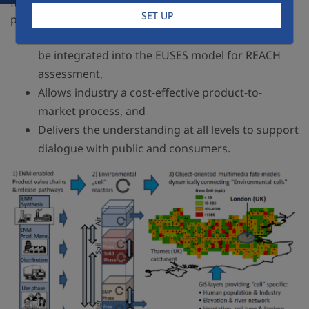
fate of nano releases from industrial nano-enabled
SET UP
products,
Is acceptable in regulatory registrations and can
be integrated into the EUSES model for REACH
assessment,
Allows industry a cost-effective product-to-
market process, and
Delivers the understanding at all levels to support
dialogue with public and consumers.