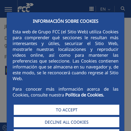
Skip to Main Content
EN
INFORMACIÓN SOBRE COOKIES
JET GROUTING
Esta web de Grupo FCC (el Sitio Web) utiliza Cookies
para comprender qué secciones le resultan más
Development of a quality control system for jet
interesantes y útiles, securizar el Sitio Web,
grouting elements
mostrarle nuestras localizaciones y reproducir
videos online, así como para mantener las
File No: CIT-380000-2007-14
preferencias que seleccione. Las Cookies contienen
información que se almacena en su navegador y, de
este modo, se le reconocerá cuando regrese al Sitio
Web.
Para conocer más información acerca de las
Cookies, consulte nuestra
Política de Cookies.
TO ACCEPT
DECLINE ALL COOKIES