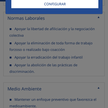
humanos
CONFIGURAR
Normas Laborales
Contraer
Apoyar la libertad de afiliciación y la negociación
colectiva
Apoyar la eliminación de toda forma de trabajo
forzoso o realizado bajo coacción
Apoyar la erradicación del trabajo infantil
Apoyar la abolición de las prácticas de
discriminación.
Medio Ambiente
Contraer
Mantener un enfoque preventivo que favorezca el
medioambiente.