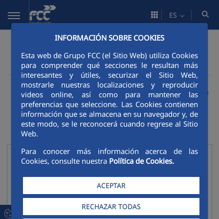
Saltar al contenido principal
ES
INFORMACIÓN SOBRE COOKIES
Estrategia de Sostenibilidad
Sostenibilidad
Alineados con los ODS
Esta web de Grupo FCC (el Sitio Web) utiliza Cookies
para comprender qué secciones le resultan más
Diez principios del Pacto Mundial - Detalle
interesantes y útiles, securizar el Sitio Web,
Diez principios del Pacto
mostrarle nuestras localizaciones y reproducir
videos online, así como para mantener las
preferencias que seleccione. Las Cookies contienen
Mundial
información que se almacena en su navegador y, de
este modo, se le reconocerá cuando regrese al Sitio
Web.
Para conocer más información acerca de las
Derechos Humanos
Cookies, consulte nuestra
Política de Cookies.
Contraer
Apoyar y respetar la protección de los derechos
ACEPTAR
humanos.
RECHAZAR TODAS
No ser complices en la vulneración de los derechos