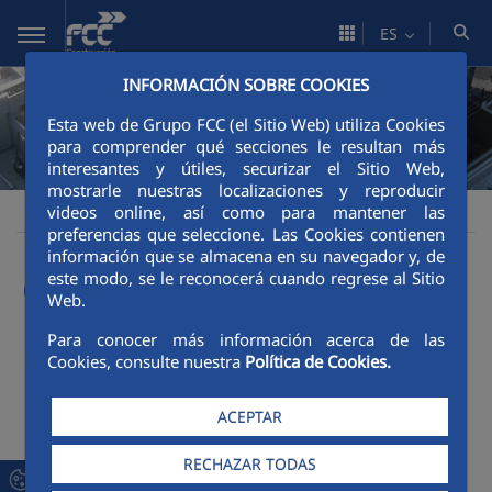
Saltar al contenido principal
ES
INFORMACIÓN SOBRE COOKIES
Esta web de Grupo FCC (el Sitio Web) utiliza Cookies
para comprender qué secciones le resultan más
interesantes y útiles, securizar el Sitio Web,
mostrarle nuestras localizaciones y reproducir
videos online, así como para mantener las
Área corporativa
Organización
Organización
FCCCO
preferencias que seleccione. Las Cookies contienen
información que se almacena en su navegador y, de
Organización
este modo, se le reconocerá cuando regrese al Sitio
Web.
Para conocer más información acerca de las
Cookies, consulte nuestra
Política de Cookies.
ACEPTAR
RECHAZAR TODAS