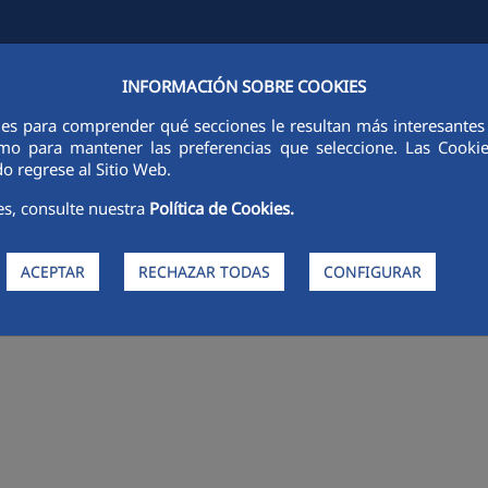
INFORMACIÓN SOBRE COOKIES
FCCCO EN EL MUNDO
SOSTENIBILIDAD
ÉTICA E INTEGRIDAD
ies para comprender qué secciones le resultan más interesantes y 
 como para mantener las preferencias que seleccione. Las Cook
o regrese al Sitio Web.
ngún resultado.
es, consulte nuestra
Política de Cookies.
ACEPTAR
RECHAZAR TODAS
CONFIGURAR