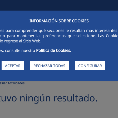
INFORMACIÓN SOBRE COOKIES
FCCCO EN EL MUNDO
SOSTENIBILIDAD
ÉTICA E INTEGRIDAD
ies para comprender qué secciones le resultan más interesantes y 
 como para mantener las preferencias que seleccione. Las Cook
o regrese al Sitio Web.
es, consulte nuestra
Política de Cookies.
ACEPTAR
RECHAZAR TODAS
CONFIGURAR
ssier Actividades
uvo ningún resultado.