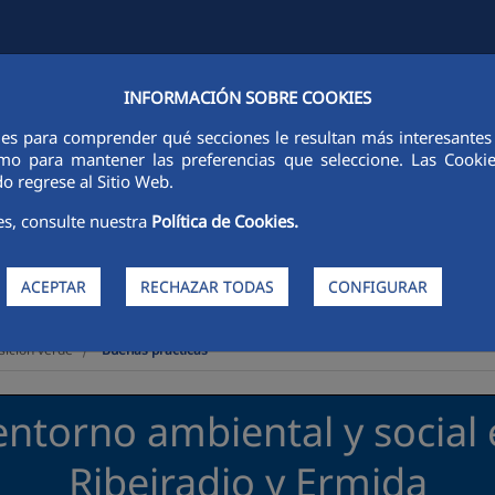
INFORMACIÓN SOBRE COOKIES
FCCCO EN EL MUNDO
SOSTENIBILIDAD
ÉTICA E INTEGRIDAD
ies para comprender qué secciones le resultan más interesantes y 
 como para mantener las preferencias que seleccione. Las Cook
o regrese al Sitio Web.
es, consulte nuestra
Política de Cookies.
ACEPTAR
RECHAZAR TODAS
CONFIGURAR
>
sición verde
Buenas prácticas
entorno ambiental y social 
Ribeiradio y Ermida