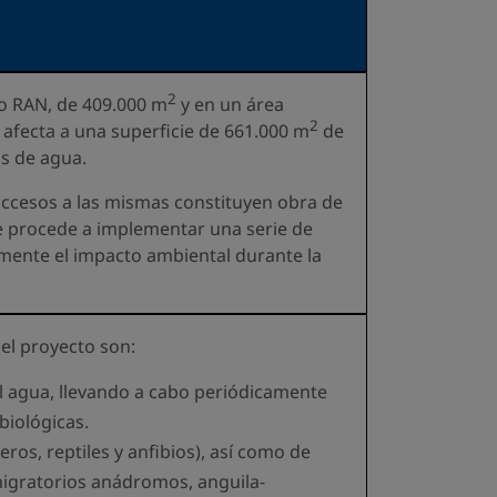
2
mo RAN, de 409.000 m
y en un área
2
n afecta a una superficie de 661.000 m
de
as de agua.
 accesos a las mismas constituyen obra de
e procede a implementar una serie de
rmente el impacto ambiental durante la
del proyecto son:
l agua, llevando a cabo periódicamente
biológicas.
os, reptiles y anfibios), así como de
migratorios anádromos, anguila-