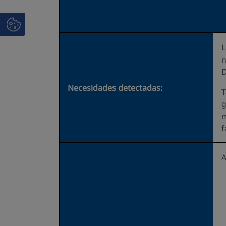
L
n
D
Necesidades detectadas:
T
g
m
f
A