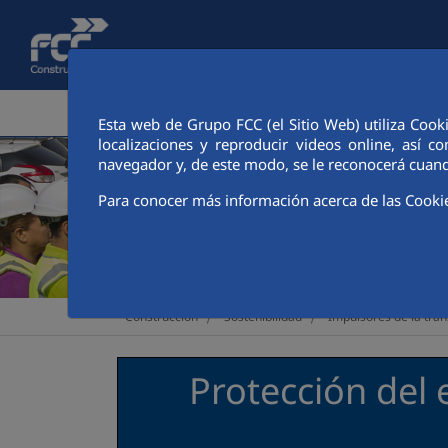
Saltar al contenido principal
ÁREA CORPORATIVA
ACTIVIDADES
CIUDAD FCC
Esta web de Grupo FCC (el Sitio Web) utiliza Cook
localizaciones y reproducir videos online, así
navegador y, de este modo, se le reconocerá cuand
Para conocer más información acerca de las Cooki
>
>
Construcción
Sostenibilidad
Impulsores de la tran
Protección del 