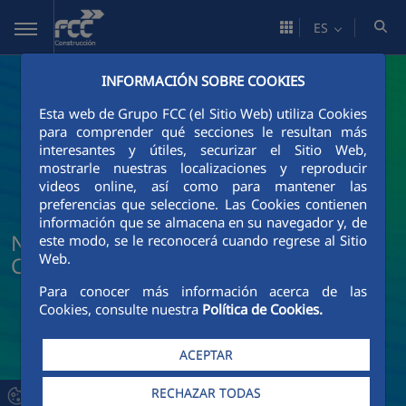
Saltar al contenido principal
ES
INFORMACIÓN SOBRE COOKIES
Esta web de Grupo FCC (el Sitio Web) utiliza Cookies
para comprender qué secciones le resultan más
interesantes y útiles, securizar el Sitio Web,
mostrarle nuestras localizaciones y reproducir
videos online, así como para mantener las
preferencias que seleccione. Las Cookies contienen
información que se almacena en su navegador y, de
Noticias y actualidad de FCC
este modo, se le reconocerá cuando regrese al Sitio
Web.
Construcción
Para conocer más información acerca de las
Cookies, consulte nuestra
Política de Cookies.
ACEPTAR
RECHAZAR TODAS