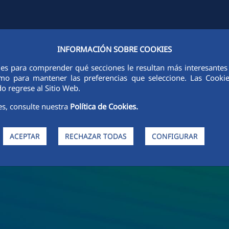
INFORMACIÓN SOBRE COOKIES
FCCCO EN EL MUNDO
SOSTENIBILIDAD
ÉTICA E INTEGRIDAD
ies para comprender qué secciones le resultan más interesantes y 
 como para mantener las preferencias que seleccione. Las Cook
o regrese al Sitio Web.
es, consulte nuestra
Política de Cookies.
ACEPTAR
RECHAZAR TODAS
CONFIGURAR
de FCC