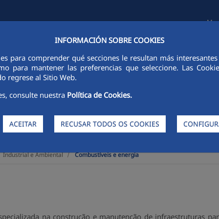
Map
INFORMACIÓN SOBRE COOKIES
CIDADE FCC
SUSTENTABILIDADE
ÉTICA E INTEGRIDADE
PESS
ies para comprender qué secciones le resultan más interesantes y 
 como para mantener las preferencias que seleccione. Las Cook
o regrese al Sitio Web.
es, consulte nuestra
Política de Cookies.
ACEITAR
RECUSAR TODOS OS COOKIES
CONFIGUR
Industrial e Ambiental
Combustíveis e energia
pecializada na construção e manutenção de infraestruturas par