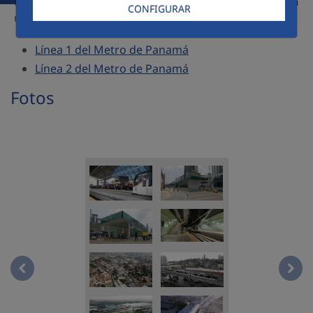
trabajado en la construcción de mega obras, pioneras en la
CONFIGURAR
región Centroamericana como los son:
Línea 1 del Metro de Panamá
Línea 2 del Metro de Panamá
Fotos
5.Obras ferroviarias-Foto Línea 2 del Metro de Panamá 
5.Ob