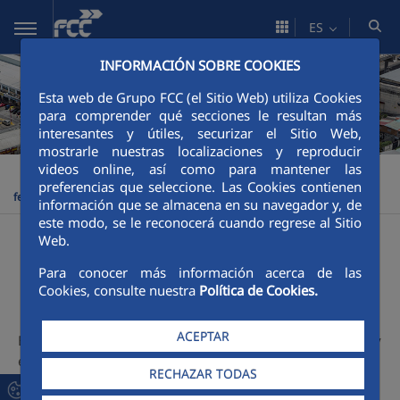
Saltar al contenido principal
ES
INFORMACIÓN SOBRE COOKIES
Esta web de Grupo FCC (el Sitio Web) utiliza Cookies
para comprender qué secciones le resultan más
interesantes y útiles, securizar el Sitio Web,
mostrarle nuestras localizaciones y reproducir
videos online, así como para mantener las
FCCCO Panamá
Actividades
Obra Civil
Obras
>
>
>
preferencias que seleccione. Las Cookies contienen
ferroviarias
información que se almacena en su navegador y, de
este modo, se le reconocerá cuando regrese al Sitio
Web.
Obras ferroviarias
Para conocer más información acerca de las
Cookies, consulte nuestra
Política de Cookies.
ACEPTAR
El transporte es un factor determinante para el desarrollo y
el progreso de Panamá, hecho que FCC reconoce y por
RECHAZAR TODAS
esto con altos estándares de calidad y seguridad, ha