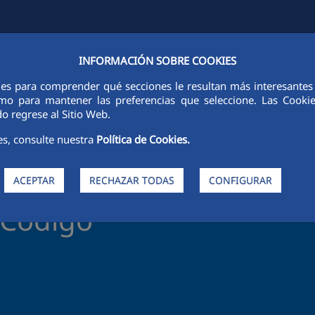
INFORMACIÓN SOBRE COOKIES
FCCCO EN EL MUNDO
SOSTENIBILIDAD
ÉTICA E INTEGRIDAD
ies para comprender qué secciones le resultan más interesantes y 
 como para mantener las preferencias que seleccione. Las Cook
o regrese al Sitio Web.
es, consulte nuestra
Política de Cookies.
en FCC
ACEPTAR
RECHAZAR TODAS
CONFIGURAR
 Código