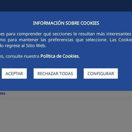
INFORMACIÓN SOBRE COOKIES
ADES
CIUDAD FCC
SOSTENIBILIDAD
ÉTICA E INTEGRIDAD
ies para comprender qué secciones le resultan más interesantes y 
 como para mantener las preferencias que seleccione. Las Cook
o regrese al Sitio Web.
es, consulte nuestra
Política de Cookies.
ACEPTAR
RECHAZAR TODAS
CONFIGURAR
tes