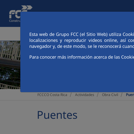
Saltar al contenido principal
ÁREA CORPORATIVA
ACTIVID
Esta web de Grupo FCC (el Sitio Web) utiliza Cook
localizaciones y reproducir videos online, así
navegador y, de este modo, se le reconocerá cuand
Para conocer más información acerca de las Cooki
>
>
>
FCCCO Costa Rica
Actividades
Obra Civil
Puen
Puentes