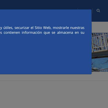
ES
Mapa Web
Sala de Comunicación
Contacto
PERSONAS
COMUNICACIÓN
útiles, securizar el Sitio Web, mostrarle nuestras
ies contienen información que se almacena en su