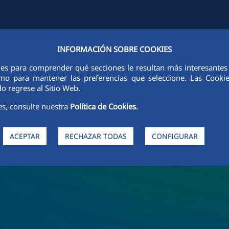
INFORMACIÓN SOBRE COOKIES
FCCCO EN EL MUNDO
SOSTENIBILIDAD
ÉTICA E INTEGRIDAD
ies para comprender qué secciones le resultan más interesantes y 
 como para mantener las preferencias que seleccione. Las Cook
o regrese al Sitio Web.
es, consulte nuestra
Política de Cookies.
ACEPTAR
RECHAZAR TODAS
CONFIGURAR
de FCC