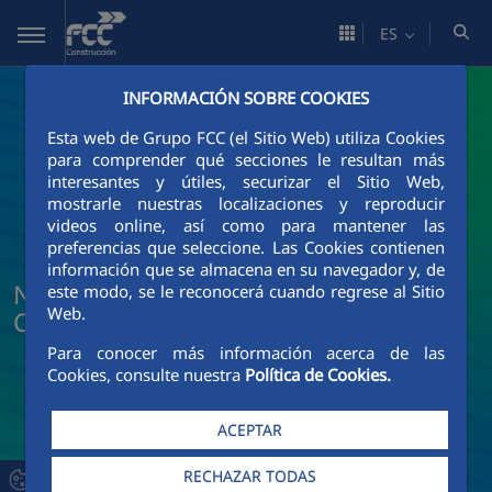
Saltar al contenido principal
ES
INFORMACIÓN SOBRE COOKIES
Esta web de Grupo FCC (el Sitio Web) utiliza Cookies
para comprender qué secciones le resultan más
interesantes y útiles, securizar el Sitio Web,
mostrarle nuestras localizaciones y reproducir
videos online, así como para mantener las
preferencias que seleccione. Las Cookies contienen
información que se almacena en su navegador y, de
Noticias y actualidad de FCC
este modo, se le reconocerá cuando regrese al Sitio
Web.
Construcción
Para conocer más información acerca de las
Cookies, consulte nuestra
Política de Cookies.
ACEPTAR
RECHAZAR TODAS