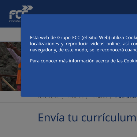
Saltar al contenido principal
ÁREA CORPORATIVA
ACTIVID
Esta web de Grupo FCC (el Sitio Web) utiliza Cook
localizaciones y reproducir videos online, así
navegador y, de este modo, se le reconocerá cuand
Para conocer más información acerca de las Cooki
>
>
>
FCCCO Chile
Personas
Personas
Envía tu cur
Envía tu currículum