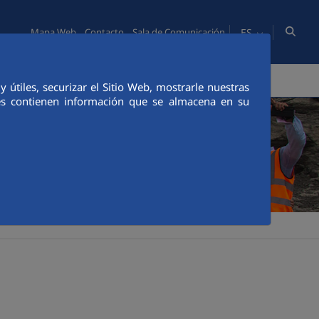
ES
Mapa Web
Contacto
Sala de Comunicación
PERSONAS
COMUNICACIÓN
útiles, securizar el Sitio Web, mostrarle nuestras
ies contienen información que se almacena en su