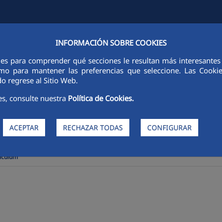
INFORMACIÓN SOBRE COOKIES
ADES
CIUDAD FCC
SOSTENIBILIDAD
ÉTICA E INTEGRIDAD
ies para comprender qué secciones le resultan más interesantes y 
 como para mantener las preferencias que seleccione. Las Cook
o regrese al Sitio Web.
es, consulte nuestra
Política de Cookies.
ACEPTAR
RECHAZAR TODAS
CONFIGURAR
rículum