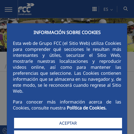
Saltar al contenido principal
ES
INFORMACIÓN SOBRE COOKIES
Esta web de Grupo FCC (el Sitio Web) utiliza Cookies
para comprender qué secciones le resultan más
interesantes y útiles, securizar el Sitio Web,
Construcción
Sostenibilidad
Comprometidos con la sociedad
>
>
mostrarle nuestras localizaciones y reproducir
Impacto positivo sobre la comunidad
>
videos online, así como para mantener las
preferencias que seleccione. Las Cookies contienen
132 viviendas Rivas Vaciamadrid
información que se almacena en su navegador y, de
Accesos a la estación de la Sagrera
este modo, se le reconocerá cuando regrese al Sitio
Web.
Adecuación hidráulica del Río Bogotá
Aeropuerto de Dublín
Para conocer más información acerca de las
Cookies, consulte nuestra
Política de Cookies.
Aeropuerto Tenerife Norte
Aprovechamiento de residuos como materiales -
ACEPTAR
Bosque Metropolitano
Autopista Nuevo Necaxa- Tihuatlán