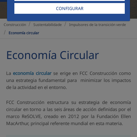
CONFIGURAR
Sustentabilidade
Impulsores de la transición verde
Construcción
Economía circular
Economía Circular
La
economía circular
se erige en FCC Construcción como
una estrategia fundamental para minimizar los impactos
de la actividad en el entorno.
FCC Construcción estructura su estrategia de economía
circular en torno a las seis áreas de acción definidas por el
marco ReSOLVE, creado en 2012 por la Fundación Ellen
MacArthur, principal referente mundial en esta materia.