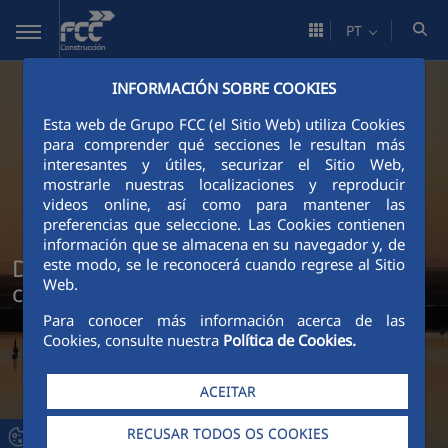
Pular para o Conteúdo principal
PT
INFORMACIÓN SOBRE COOKIES
Esta web de Grupo FCC (el Sitio Web) utiliza Cookies
para comprender qué secciones le resultan más
interesantes y útiles, securizar el Sitio Web,
mostrarle nuestras localizaciones y reproducir
videos online, así como para mantener las
preferencias que seleccione. Las Cookies contienen
información que se almacena en su navegador y, de
De resíduo a recurso: economia
este modo, se le reconocerá cuando regrese al Sitio
Web.
circular na FCC Construcción
Para conocer más información acerca de las
Cookies, consulte nuestra
Política de Cookies.
ACEITAR
RECUSAR TODOS OS COOKIES