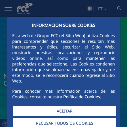
Pular para o Conteúdo principal
PT
INFORMACIÓN SOBRE COOKIES
Esta web de Grupo FCC (el Sitio Web) utiliza Cookies
para comprender qué secciones le resultan más
interesantes y útiles, securizar el Sitio Web,
mostrarle nuestras localizaciones y reproducir
videos online, así como para mantener las
preferencias que seleccione. Las Cookies contienen
información que se almacena en su navegador y, de
Notícias e atualidade da FCC
este modo, se le reconocerá cuando regrese al Sitio
Web.
Construcción
Para conocer más información acerca de las
Cookies, consulte nuestra
Política de Cookies.
ACEITAR
RECUSAR TODOS OS COOKIES