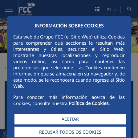
Pular para o Conteúdo principal
PT
INFORMACIÓN SOBRE COOKIES
Esta web de Grupo FCC (el Sitio Web) utiliza Cookies
para comprender qué secciones le resultan más
interesantes y útiles, securizar el Sitio Web,
mostrarle nuestras localizaciones y reproducir
Construcción
Sustentabilidade
Comprometidos con la
>
>
videos online, así como para mantener las
preferencias que seleccione. Las Cookies contienen
sociedad
Impacto positivo sobre la comunidad
>
información que se almacena en su navegador y, de
este modo, se le reconocerá cuando regrese al Sitio
Web.
Mejora de la calidad de
Para conocer más información acerca de las
vida del área rural
Cookies, consulte nuestra
Política de Cookies.
guatemalteca.
ACEITAR
Rehabilitación y mejora
RECUSAR TODOS OS COOKIES