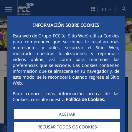
Pular para o Conteúdo principal
PT
INFORMACIÓN SOBRE COOKIES
Esta web de Grupo FCC (el Sitio Web) utiliza Cookies
para comprender qué secciones le resultan más
interesantes y útiles, securizar el Sitio Web,
mostrarle nuestras localizaciones y reproducir
Construcción
Sustentabilidade
Impulsores de la transición
>
>
videos online, así como para mantener las
preferencias que seleccione. Las Cookies contienen
verde
Buenas prácticas
>
información que se almacena en su navegador y, de
este modo, se le reconocerá cuando regrese al Sitio
Mejoramiento Cuesta
Web.
Para conocer más información acerca de las
las Chilcas II
Cookies, consulte nuestra
Política de Cookies.
Descripción de la actuación social y
ACEITAR
ambiental.
RECUSAR TODOS OS COOKIES