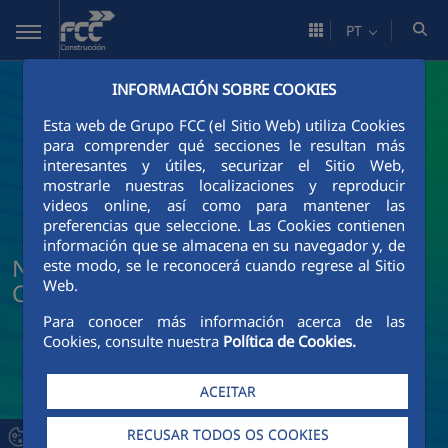
Pular para o Conteúdo principal
PT
INFORMACIÓN SOBRE COOKIES
Esta web de Grupo FCC (el Sitio Web) utiliza Cookies
para comprender qué secciones le resultan más
interesantes y útiles, securizar el Sitio Web,
mostrarle nuestras localizaciones y reproducir
videos online, así como para mantener las
preferencias que seleccione. Las Cookies contienen
información que se almacena en su navegador y, de
Notícias e atualidade da FCC
este modo, se le reconocerá cuando regrese al Sitio
Web.
Construcción
Para conocer más información acerca de las
Cookies, consulte nuestra
Política de Cookies.
ACEITAR
RECUSAR TODOS OS COOKIES