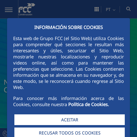
Pular para o Conteúdo principal
PT
INFORMACIÓN SOBRE COOKIES
Esta web de Grupo FCC (el Sitio Web) utiliza Cookies
para comprender qué secciones le resultan más
interesantes y útiles, securizar el Sitio Web,
mostrarle nuestras localizaciones y reproducir
videos online, así como para mantener las
preferencias que seleccione. Las Cookies contienen
información que se almacena en su navegador y, de
Notícias e atualidade da FCC
este modo, se le reconocerá cuando regrese al Sitio
Web.
Construcción
Para conocer más información acerca de las
Cookies, consulte nuestra
Política de Cookies.
ACEITAR
RECUSAR TODOS OS COOKIES