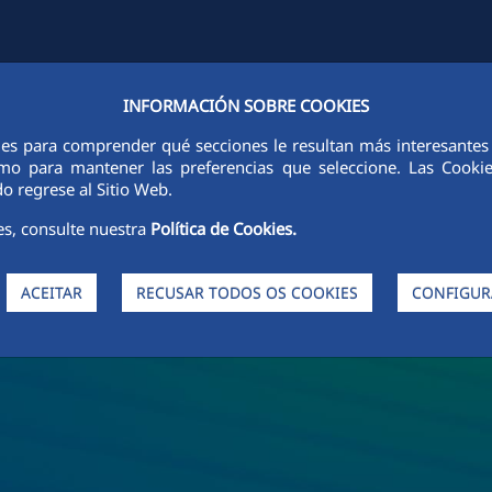
INFORMACIÓN SOBRE COOKIES
FCCCO EM TODO O MUNDO
SUSTENTABILIDADE
ÉTICA E INTEGR
ies para comprender qué secciones le resultan más interesantes y 
 como para mantener las preferencias que seleccione. Las Cook
o regrese al Sitio Web.
es, consulte nuestra
Política de Cookies.
ACEITAR
RECUSAR TODOS OS COOKIES
CONFIGUR
da FCC