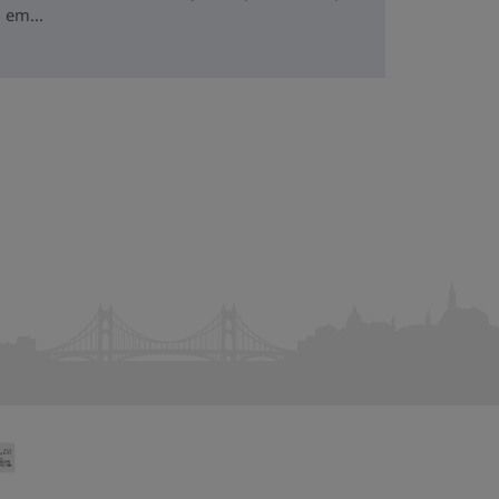
 em...