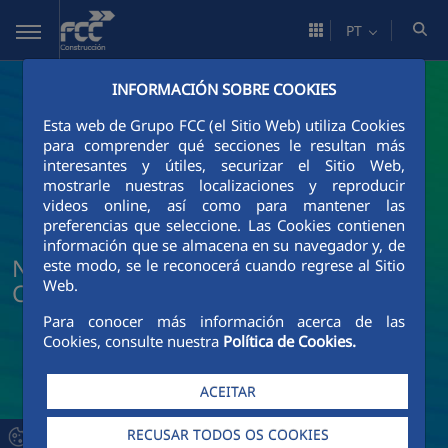
Pular para o Conteúdo principal
PT
INFORMACIÓN SOBRE COOKIES
Esta web de Grupo FCC (el Sitio Web) utiliza Cookies
para comprender qué secciones le resultan más
interesantes y útiles, securizar el Sitio Web,
mostrarle nuestras localizaciones y reproducir
videos online, así como para mantener las
preferencias que seleccione. Las Cookies contienen
información que se almacena en su navegador y, de
Notícias e atualidade da FCC
este modo, se le reconocerá cuando regrese al Sitio
Web.
Construcción
Para conocer más información acerca de las
Cookies, consulte nuestra
Política de Cookies.
ACEITAR
RECUSAR TODOS OS COOKIES