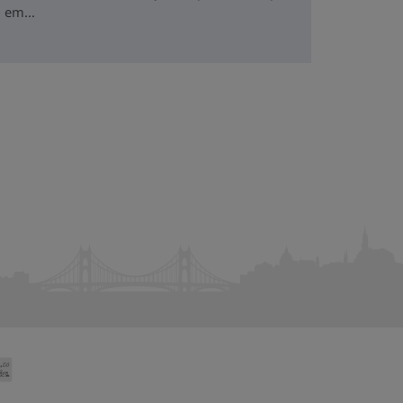
 em...