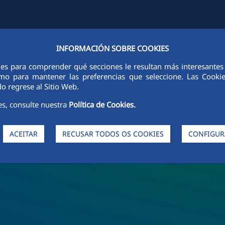
INFORMACIÓN SOBRE COOKIES
FCCCO EM TODO O MUNDO
SUSTENTABILIDADE
ÉTICA E INTEGR
ies para comprender qué secciones le resultan más interesantes y 
 como para mantener las preferencias que seleccione. Las Cook
o regrese al Sitio Web.
es, consulte nuestra
Política de Cookies.
ACEITAR
RECUSAR TODOS OS COOKIES
CONFIGUR
da FCC