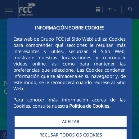
Pular para o Conteúdo principal
PT
INFORMACIÓN SOBRE COOKIES
Esta web de Grupo FCC (el Sitio Web) utiliza Cookies
para comprender qué secciones le resultan más
interesantes y útiles, securizar el Sitio Web,
mostrarle nuestras localizaciones y reproducir
videos online, así como para mantener las
preferencias que seleccione. Las Cookies contienen
información que se almacena en su navegador y, de
Notícias e atualidade da FCC
este modo, se le reconocerá cuando regrese al Sitio
Web.
Construcción
Para conocer más información acerca de las
Cookies, consulte nuestra
Política de Cookies.
ACEITAR
RECUSAR TODOS OS COOKIES