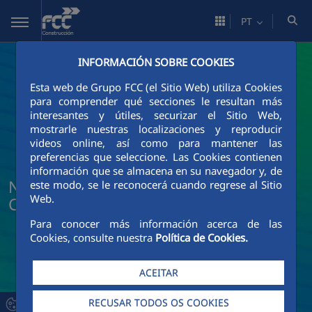
Pular para o Conteúdo principal
PT
INFORMACIÓN SOBRE COOKIES
Esta web de Grupo FCC (el Sitio Web) utiliza Cookies
para comprender qué secciones le resultan más
interesantes y útiles, securizar el Sitio Web,
mostrarle nuestras localizaciones y reproducir
videos online, así como para mantener las
preferencias que seleccione. Las Cookies contienen
información que se almacena en su navegador y, de
Notícias e atualidade da FCC
este modo, se le reconocerá cuando regrese al Sitio
Web.
Construcción
Para conocer más información acerca de las
Cookies, consulte nuestra
Política de Cookies.
ACEITAR
RECUSAR TODOS OS COOKIES