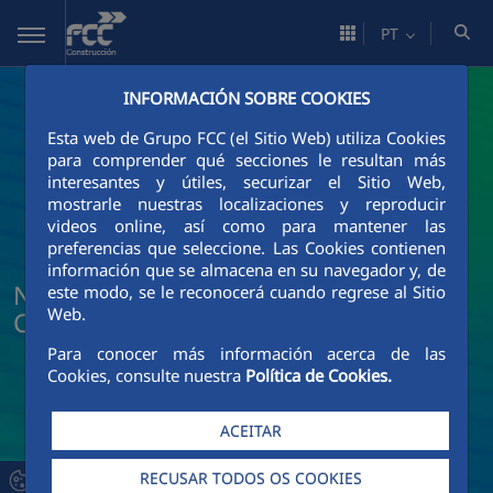
Pular para o Conteúdo principal
PT
INFORMACIÓN SOBRE COOKIES
Esta web de Grupo FCC (el Sitio Web) utiliza Cookies
para comprender qué secciones le resultan más
interesantes y útiles, securizar el Sitio Web,
mostrarle nuestras localizaciones y reproducir
videos online, así como para mantener las
preferencias que seleccione. Las Cookies contienen
información que se almacena en su navegador y, de
Notícias e atualidade da FCC
este modo, se le reconocerá cuando regrese al Sitio
Web.
Construcción
Para conocer más información acerca de las
Cookies, consulte nuestra
Política de Cookies.
ACEITAR
RECUSAR TODOS OS COOKIES