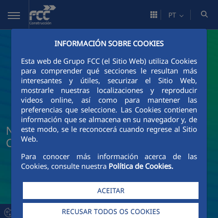
Pular para o Conteúdo principal
PT
INFORMACIÓN SOBRE COOKIES
Esta web de Grupo FCC (el Sitio Web) utiliza Cookies
para comprender qué secciones le resultan más
interesantes y útiles, securizar el Sitio Web,
mostrarle nuestras localizaciones y reproducir
videos online, así como para mantener las
preferencias que seleccione. Las Cookies contienen
información que se almacena en su navegador y, de
Notícias e atualidade da FCC
este modo, se le reconocerá cuando regrese al Sitio
Web.
Construcción
Para conocer más información acerca de las
Cookies, consulte nuestra
Política de Cookies.
ACEITAR
RECUSAR TODOS OS COOKIES