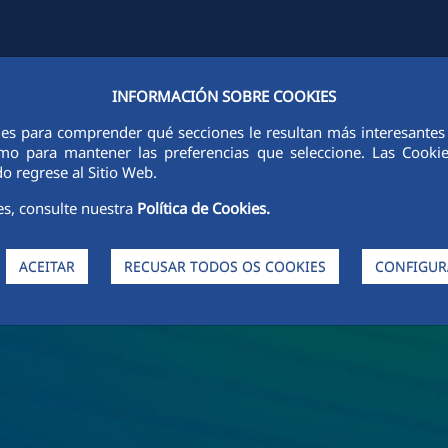
INFORMACIÓN SOBRE COOKIES
FCCCO EM TODO O MUNDO
SUSTENTABILIDADE
ÉTICA E INTEGR
ies para comprender qué secciones le resultan más interesantes y 
 como para mantener las preferencias que seleccione. Las Cook
o regrese al Sitio Web.
es, consulte nuestra
Política de Cookies.
ACEITAR
RECUSAR TODOS OS COOKIES
CONFIGUR
da FCC