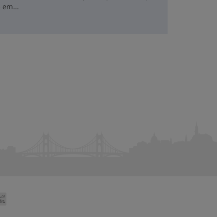
 em...