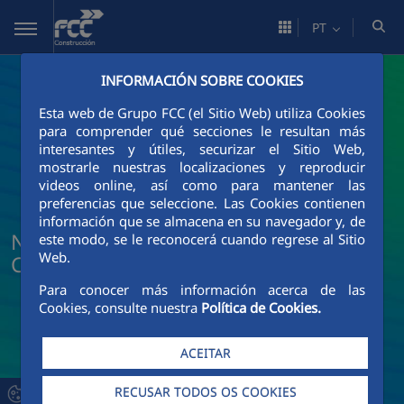
Pular para o Conteúdo principal
PT
INFORMACIÓN SOBRE COOKIES
Esta web de Grupo FCC (el Sitio Web) utiliza Cookies
para comprender qué secciones le resultan más
interesantes y útiles, securizar el Sitio Web,
mostrarle nuestras localizaciones y reproducir
videos online, así como para mantener las
preferencias que seleccione. Las Cookies contienen
información que se almacena en su navegador y, de
Notícias e atualidade da FCC
este modo, se le reconocerá cuando regrese al Sitio
Web.
Construcción
Para conocer más información acerca de las
Cookies, consulte nuestra
Política de Cookies.
ACEITAR
RECUSAR TODOS OS COOKIES