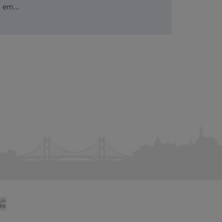
 em...