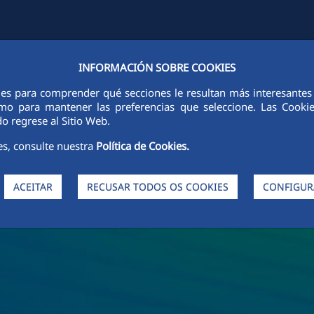
INFORMACIÓN SOBRE COOKIES
FCCCO EM TODO O MUNDO
SUSTENTABILIDADE
ÉTICA E INTEGR
ies para comprender qué secciones le resultan más interesantes y 
 como para mantener las preferencias que seleccione. Las Cook
o regrese al Sitio Web.
es, consulte nuestra
Política de Cookies.
ACEITAR
RECUSAR TODOS OS COOKIES
CONFIGUR
da FCC