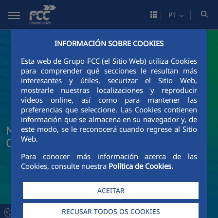
Pular para o Conteúdo principal
PT
INFORMACIÓN SOBRE COOKIES
Esta web de Grupo FCC (el Sitio Web) utiliza Cookies
para comprender qué secciones le resultan más
interesantes y útiles, securizar el Sitio Web,
mostrarle nuestras localizaciones y reproducir
videos online, así como para mantener las
preferencias que seleccione. Las Cookies contienen
información que se almacena en su navegador y, de
Notícias e atualidade da FCC
este modo, se le reconocerá cuando regrese al Sitio
Web.
Construcción
Para conocer más información acerca de las
Cookies, consulte nuestra
Política de Cookies.
ACEITAR
RECUSAR TODOS OS COOKIES