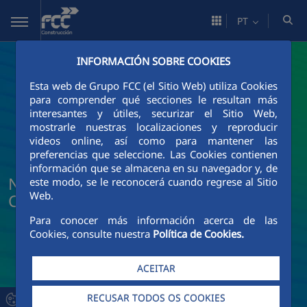
Pular para o Conteúdo principal
PT
INFORMACIÓN SOBRE COOKIES
Esta web de Grupo FCC (el Sitio Web) utiliza Cookies
para comprender qué secciones le resultan más
interesantes y útiles, securizar el Sitio Web,
mostrarle nuestras localizaciones y reproducir
videos online, así como para mantener las
preferencias que seleccione. Las Cookies contienen
información que se almacena en su navegador y, de
Notícias e atualidade da FCC
este modo, se le reconocerá cuando regrese al Sitio
Web.
Construcción
Para conocer más información acerca de las
Cookies, consulte nuestra
Política de Cookies.
ACEITAR
RECUSAR TODOS OS COOKIES