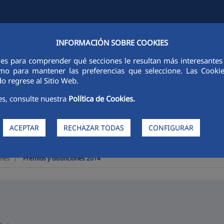
INFORMACIÓN SOBRE COOKIES
FCCCO EN EL MUNDO
SOSTENIBILIDAD
ÉTICA E INTEGRIDAD
ies para comprender qué secciones le resultan más interesantes y 
 como para mantener las preferencias que seleccione. Las Cook
o regrese al Sitio Web.
es, consulte nuestra
Política de Cookies.
ACEPTAR
RECHAZAR TODAS
CONFIGURAR
>
ones
Premios y distinciones 2014