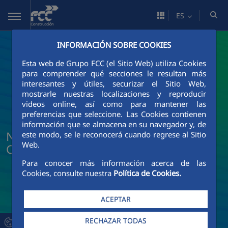
Saltar al contenido principal
ES
INFORMACIÓN SOBRE COOKIES
Esta web de Grupo FCC (el Sitio Web) utiliza Cookies
para comprender qué secciones le resultan más
interesantes y útiles, securizar el Sitio Web,
mostrarle nuestras localizaciones y reproducir
videos online, así como para mantener las
preferencias que seleccione. Las Cookies contienen
información que se almacena en su navegador y, de
Noticias y actualidad de FCC
este modo, se le reconocerá cuando regrese al Sitio
Web.
Construcción
Para conocer más información acerca de las
Cookies, consulte nuestra
Política de Cookies.
ACEPTAR
RECHAZAR TODAS