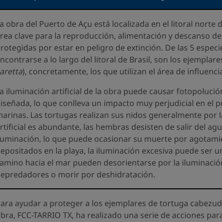
a obra del Puerto de Açu está localizada en el litoral norte 
rea clave para la reproducción, alimentación y descanso de
rotegidas por estar en peligro de extinción. De las 5 espe
ncontrarse a lo largo del litoral de Brasil, son los ejempla
aretta
), concretamente, los que utilizan el área de influen
a iluminación artificial de la obra puede causar fotopoluci
iseñada, lo que conlleva un impacto muy perjudicial en el 
arinas. Las tortugas realizan sus nidos generalmente por la
rtificial es abundante, las hembras desisten de salir del 
luminación, lo que puede ocasionar su muerte por agotamie
epositados en la playa, la iluminación excesiva puede ser u
amino hacia el mar pueden desorientarse por la iluminación
epredadores o morir por deshidratación.
ara ayudar a proteger a los ejemplares de tortuga cabezud
bra, FCC-TARRIO TX, ha realizado una serie de acciones par