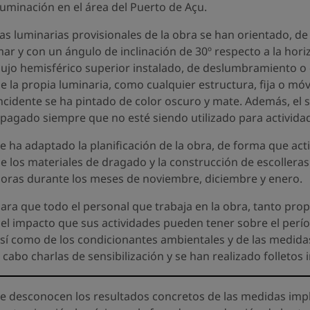
luminación en el área del Puerto de Açu.
as luminarias provisionales de la obra se han orientado, 
ar y con un ángulo de inclinación de 30º respecto a la hori
lujo hemisférico superior instalado, de deslumbramiento o d
e la propia luminaria, como cualquier estructura, fija o móv
ncidente se ha pintado de color oscuro y mate. Además, el
pagado siempre que no esté siendo utilizado para actividad
e ha adaptado la planificación de la obra, de forma que act
e los materiales de dragado y la construcción de escolleras
oras durante los meses de noviembre, diciembre y enero.
ara que todo el personal que trabaja en la obra, tanto pr
el impacto que sus actividades pueden tener sobre el perí
sí como de los condicionantes ambientales y de las medidas
 cabo charlas de sensibilización y se han realizado folletos 
e desconocen los resultados concretos de las medidas imp