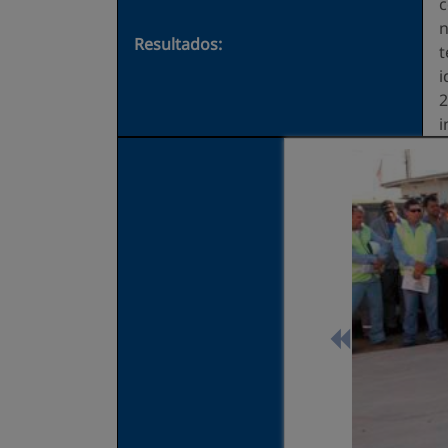
c
n
Resultados:
t
i
2
i