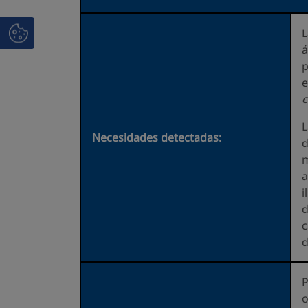
L
á
p
e
c
L
Necesidades detectadas:
d
m
a
i
d
c
d
P
o