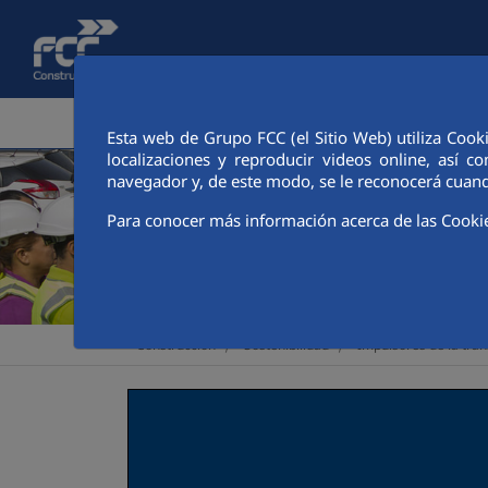
Saltar al contenido principal
ÁREA CORPORATIVA
ACTIVIDADES
CIUDAD FCC
Esta web de Grupo FCC (el Sitio Web) utiliza Cook
localizaciones y reproducir videos online, así
navegador y, de este modo, se le reconocerá cuand
Para conocer más información acerca de las Cooki
>
>
Construcción
Sostenibilidad
Impulsores de la tran