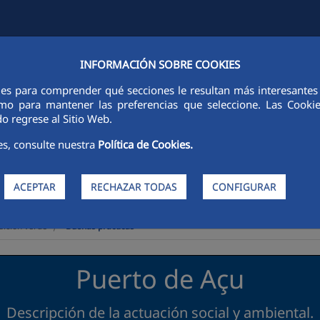
INFORMACIÓN SOBRE COOKIES
FCCCO EN EL MUNDO
SOSTENIBILIDAD
ÉTICA E INTEGRIDAD
ies para comprender qué secciones le resultan más interesantes y 
 como para mantener las preferencias que seleccione. Las Cook
o regrese al Sitio Web.
es, consulte nuestra
Política de Cookies.
ACEPTAR
RECHAZAR TODAS
CONFIGURAR
>
sición verde
Buenas prácticas
Puerto de Açu
Descripción de la actuación social y ambiental.