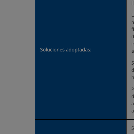
i
L
m
f
d
i
Soluciones adoptadas:
a
S
d
h
P
d
a
a
S