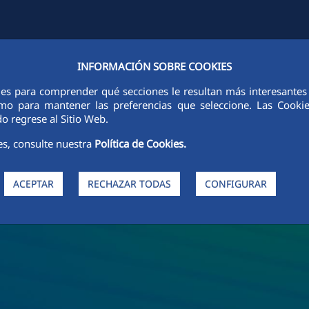
INFORMACIÓN SOBRE COOKIES
FCCCO EN EL MUNDO
SOSTENIBILIDAD
ÉTICA E INTEGRIDAD
ies para comprender qué secciones le resultan más interesantes y 
 como para mantener las preferencias que seleccione. Las Cook
o regrese al Sitio Web.
es, consulte nuestra
Política de Cookies.
ACEPTAR
RECHAZAR TODAS
CONFIGURAR
de FCC