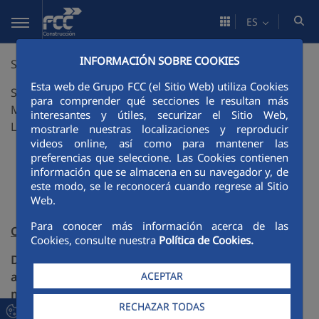
Saltar al contenido principal
ES
INFORMACIÓN SOBRE COOKIES
STARPORT
Esta web de Grupo FCC (el Sitio Web) utiliza Cookies
SISTEMA INALÁMBRICO DISTRIBUIDO DE
para comprender qué secciones le resultan más
MONITORIZACIÓN, PREVENCIÓN Y ACTUACIÓN PARA
interesantes y útiles, securizar el Sitio Web,
LA GESTIÓN COSTERA
mostrarle nuestras localizaciones y reproducir
videos online, así como para mantener las
preferencias que seleccione. Las Cookies contienen
información que se almacena en su navegador y, de
este modo, se le reconocerá cuando regrese al Sitio
Web.
Para conocer más información acerca de las
Objetivo
Cookies, consulte nuestra
Política de Cookies.
Desarrollar una plataforma inteligente capaz de
aportar en tiempo real información detallada y
ACEPTAR
múltiple sobre el estado de cualquier infraestructura
RECHAZAR TODAS
costera y marítima
, y que sea capaz de
cuantificar, de