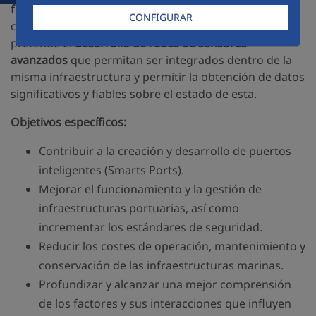
forma automática e inteligente, cambios en el tiempo
CONFIGURAR
como patologías u otras anomalías. Asimismo, se
pretende el
desarrollo de redes de sensores
avanzados
que permitan ser integrados dentro de la
misma infraestructura y permitir la obtención de datos
significativos y fiables sobre el estado de esta.
Objetivos específicos:
Contribuir a la creación y desarrollo de puertos
inteligentes (Smarts Ports).
Mejorar el funcionamiento y la gestión de
infraestructuras portuarias, así como
incrementar los estándares de seguridad.
Reducir los costes de operación, mantenimiento y
conservación de las infraestructuras marinas.
Profundizar y alcanzar una mejor comprensión
de los factores y sus interacciones que influyen