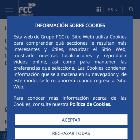
Saltar al contenido principal
ES
INFORMACIÓN SOBRE COOKIES
LOPCAR
Esta web de Grupo FCC (el Sitio Web) utiliza Cookies
DISEÑO Y DESARROLLO DE SOLUCIONES DE
para comprender qué secciones le resultan más
VALORIZACIÓN DE LODOS DE PAPELERA EN OBRA
interesantes y útiles, securizar el Sitio Web,
mostrarle nuestras localizaciones y reproducir
CIVIL: APLICACIÓN EN INFRAESTRUCTURAS LINEALES
videos online, así como para mantener las
DE CARRETERAS.
preferencias que seleccione. Las Cookies contienen
información que se almacena en su navegador y, de
este modo, se le reconocerá cuando regrese al Sitio
Web.
Para conocer más información acerca de las
Cookies, consulte nuestra
Política de Cookies.
Objetivo
ACEPTAR
Estudiar, desarrollar, y validar el marco tecnológico de
aplicación de lodos de papelera en la ejecución de
RECHAZAR TODAS
secciones de carreteras (rellenos, explanadas, capas