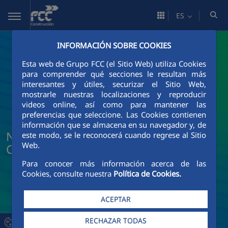
Saltar al contenido principal
ES
INFORMACIÓN SOBRE COOKIES
Esta web de Grupo FCC (el Sitio Web) utiliza Cookies
para comprender qué secciones le resultan más
interesantes y útiles, securizar el Sitio Web,
mostrarle nuestras localizaciones y reproducir
videos online, así como para mantener las
preferencias que seleccione. Las Cookies contienen
información que se almacena en su navegador y, de
Noticias y actualidad de FCC
este modo, se le reconocerá cuando regrese al Sitio
Web.
Construcción
Para conocer más información acerca de las
Cookies, consulte nuestra
Política de Cookies.
ACEPTAR
RECHAZAR TODAS