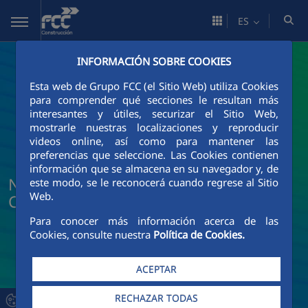
Saltar al contenido principal
ES
INFORMACIÓN SOBRE COOKIES
Esta web de Grupo FCC (el Sitio Web) utiliza Cookies
para comprender qué secciones le resultan más
interesantes y útiles, securizar el Sitio Web,
mostrarle nuestras localizaciones y reproducir
videos online, así como para mantener las
preferencias que seleccione. Las Cookies contienen
información que se almacena en su navegador y, de
Noticias y actualidad de FCC
este modo, se le reconocerá cuando regrese al Sitio
Web.
Construcción
Para conocer más información acerca de las
Cookies, consulte nuestra
Política de Cookies.
ACEPTAR
RECHAZAR TODAS